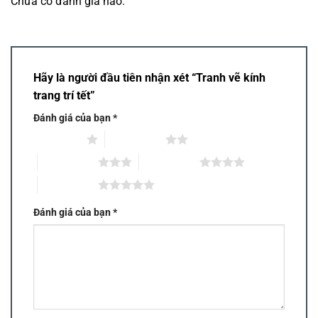
Chưa có đánh giá nào.
Hãy là người đầu tiên nhận xét “Tranh vẽ kính
trang trí tết”
Đánh giá của bạn
*
1 trên 5 sao
2 trên 5 sao
3 trên 5 sao
4 trên 5 sao
5 trên 5 sao
Đánh giá của bạn
*