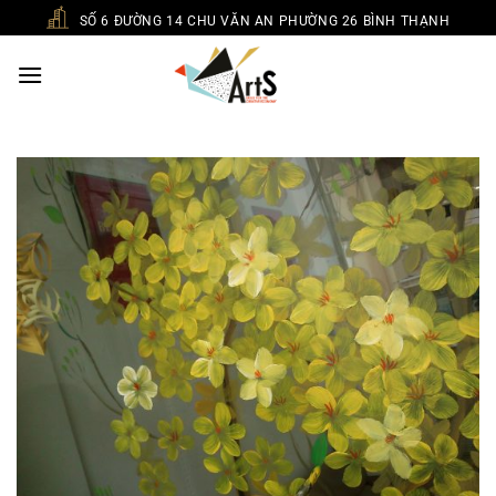
Chuyển
SỐ 6 ĐƯỜNG 14 CHU VĂN AN PHƯỜNG 26 BÌNH THẠNH
đến
nội
dung