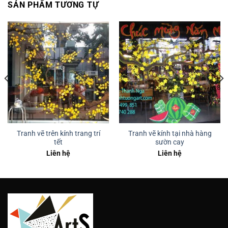
SẢN PHẨM TƯƠNG TỰ
Tranh vẽ trên kính trang trí
Tranh vẽ kính tại nhà hàng
tết
sườn cay
Liên hệ
Liên hệ