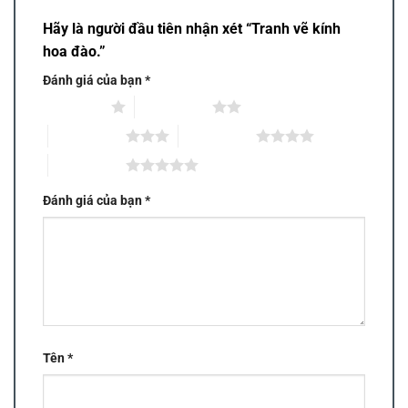
Hãy là người đầu tiên nhận xét “Tranh vẽ kính
hoa đào.”
Đánh giá của bạn
*
1 trên 5 sao
2 trên 5 sao
3 trên 5 sao
4 trên 5 sao
5 trên 5 sao
Đánh giá của bạn
*
Tên
*