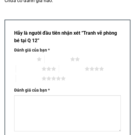
Chưa có đánh giá nào.
Hãy là người đầu tiên nhận xét “Tranh vẽ phòng
bé tại Q 12”
Đánh giá của bạn
*
1 trên 5 sao
2 trên 5 sao
3 trên 5 sao
4 trên 5 sao
5 trên 5 sao
Đánh giá của bạn
*